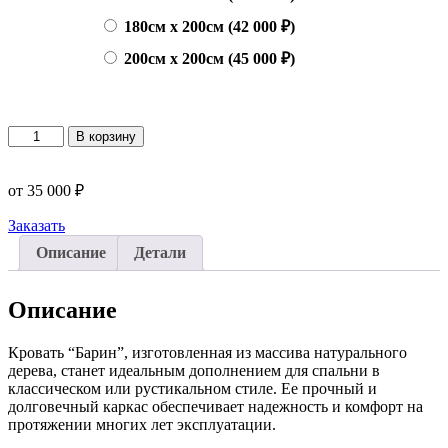
180см х 200см (42 000 ₽)
200см х 200см (45 000 ₽)
Количество
В корзину
товара
Кровать
из
от
35 000
₽
массива
"Барин"
Заказать
Описание
Детали
Описание
Кровать “Барин”, изготовленная из массива натурального
дерева, станет идеальным дополнением для спальни в
классическом или рустикальном стиле. Ее прочный и
долговечный каркас обеспечивает надежность и комфорт на
протяжении многих лет эксплуатации.