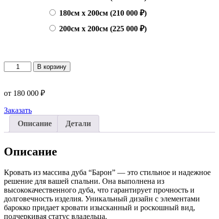
180см х 200см (210 000 ₽)
200см х 200см (225 000 ₽)
Количество
В корзину
товара
Кровать
из
от
180 000
₽
дуба
"Барон"
Заказать
Описание
Детали
Описание
Кровать из массива дуба “Барон” — это стильное и надежное
решение для вашей спальни. Она выполнена из
высококачественного дуба, что гарантирует прочность и
долговечность изделия. Уникальный дизайн с элементами
барокко придает кровати изысканный и роскошный вид,
подчеркивая статус владельца.