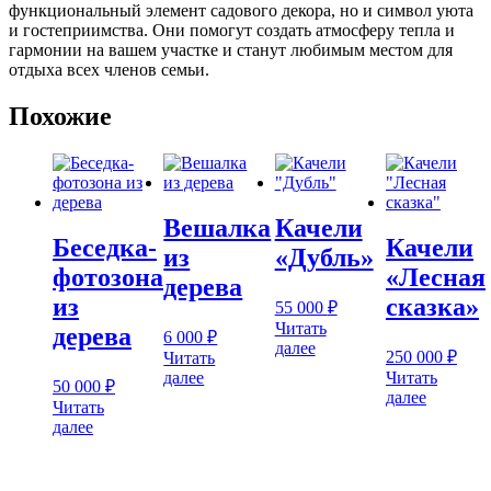
функциональный элемент садового декора, но и символ уюта
и гостеприимства. Они помогут создать атмосферу тепла и
гармонии на вашем участке и станут любимым местом для
отдыха всех членов семьи.
Похожие
Вешалка
Качели
Беседка-
Качели
из
«Дубль»
фотозона
«Лесная
дерева
из
сказка»
55 000
₽
Читать
дерева
6 000
₽
далее
250 000
₽
Читать
далее
Читать
50 000
₽
далее
Читать
далее